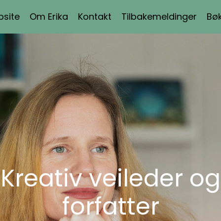
bsite
Om Erika
Kontakt
Tilbakemeldinger
Bø
Kreativ veileder og
forfatter