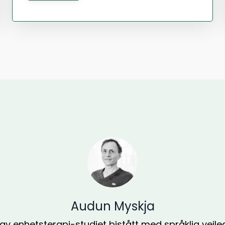
Audun Myskja
et av enhetsterapi-studiet bistått med språklig vei